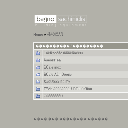
Home
»
ÁÎÅÓÏÕÁÑ
���������� / ���������
ÊáèñÝðôåò Ìåãåèõôéêïß
Åðéôïß÷éá
ÊÜäïé inox
ÊÜäïé ÄåñìÜôéíïé
ÐáôÜêéá Ìðáìðïý
TEAK åóùôåñéêÜ íôïõæéÝñáò
ÖùôéóôéêÜ
���� ��� �������� ������