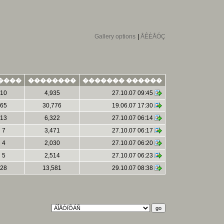
Gallery options
|
ÅÊÈÅÓÇ
����
��������
������� ������
10
4,935
27.10.07 09:45
65
30,776
19.06.07 17:30
13
6,322
27.10.07 06:14
7
3,471
27.10.07 06:17
4
2,030
27.10.07 06:20
5
2,514
27.10.07 06:23
28
13,581
29.10.07 08:38