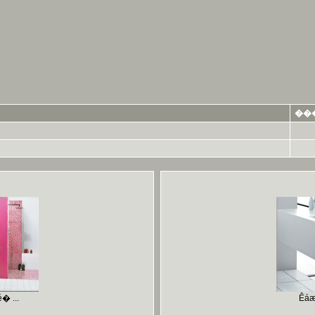
��
� ...
Êáæ