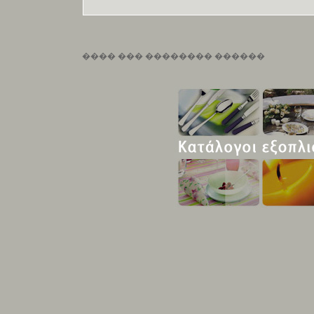
���� ��� �������� ������