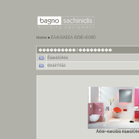
Home
»
ÊÁÆÁÍÁÊÉÁ ÅÍÔÏÉ×ÉÓÌÏÕ
���������� / ���������
ÊáæáíÜêéá
ÐëáêÝôåò
Åíôïé÷éæüìåíá êáæáíÜêé