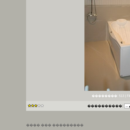
��������: 513 | File si
����������:
���� ��� ���������