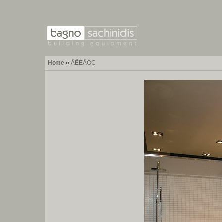
Home
»
ÅÊÈÅÓÇ