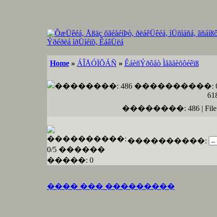
Home
»
ÁÎÅÓÏÕÁÑ
»
ÊáèñÝðôåò Ìåãåèõôéêïß
��������: 486 | File size
����������:
���� ��� ���������