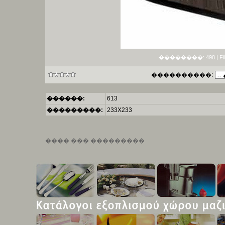
��������: 498 | File si
����������:
������:
613
���������:
233X233
���� ��� ���������