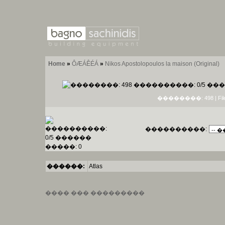
Home
»
ÔÆÁÊÉÁ
»
Nikos Apostolopoulos la maison (Original)
��������: 498 | File si
����������:
������:
Atlas
���� ��� ���������