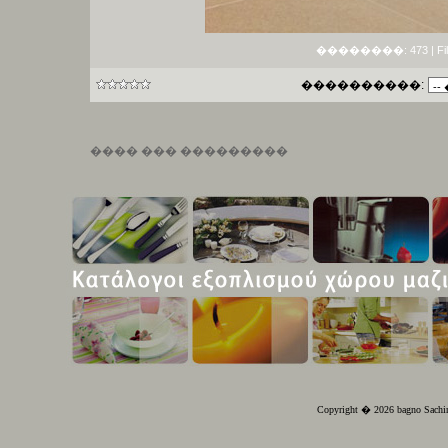
��������: 473 | File si
����������:
���� ��� ���������
Copyright � 2026 bagno Sachin