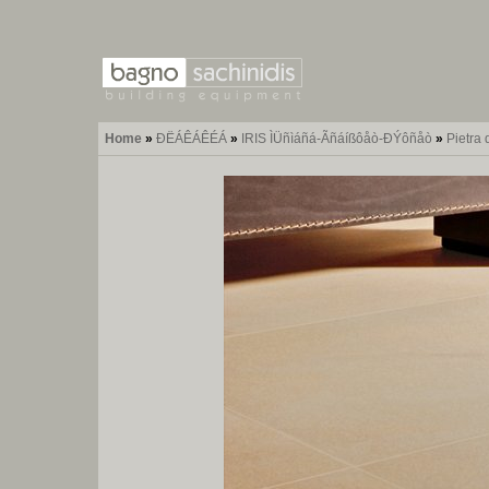
Home
»
ÐËÁÊÁÊÉÁ
»
IRIS ÌÜñìáñá-Ãñáíßôåò-ÐÝôñåò
»
Pietra 