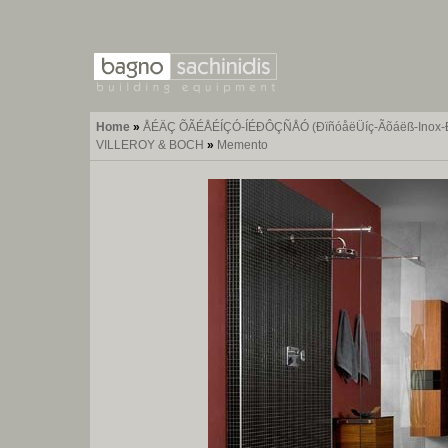
Home
»
ÅÉÄÇ ÕÃÉÅÉÍÇÓ-ÍÉÐÔÇÑÅÓ (ÐïñóåëÜíç-Ãõáëß-Inox-ÐÝôñ
VILLEROY & BOCH
»
Memento