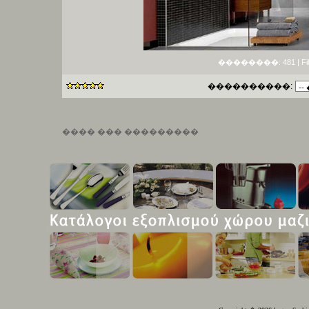
��������: 481 | File si
����������:
���� ��� ���������