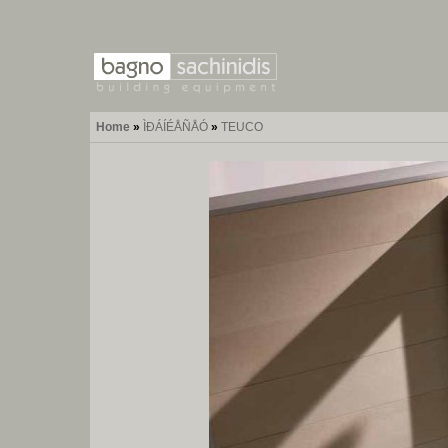
Home
»
ÌÐÁÍÉÅÑÅÓ
»
TEUCO