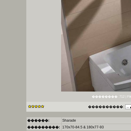
��������: 712 | File si
����������:
������:
Sharade
���������:
170x70-84.5 & 180x77-93