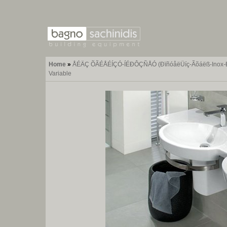
Home
»
ÅÉÄÇ ÕÃÉÅÉÍÇÓ-ÍÉÐÔÇÑÅÓ (ÐïñóåëÜíç-Ãõáëß-Inox-ÐÝôñ
Variable