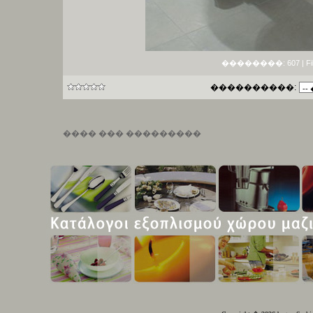
��������: 607 | File si
����������:
���� ��� ���������