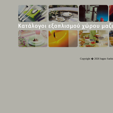
Copyright � 2026 bagno Sachin