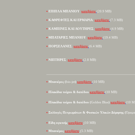
•
ΕΠΙΠΛΑ ΜΠΑΝΙΟΥ
κατεβάστε
(20
.
9
MB
)
•
ΚΑΘΡΕΦΤΕΣ ΚΑΙ ΕΡΜΑΡΙΑ
κατεβάστε
(
7.3 MB
)
•
ΚΑΜΠΙΝΕΣ ΚΑΙ ΛΟΥΤΗΡΕΣ
κατεβάστε
(
4.9 MB
)
•
ΜΠΑΤΑΡΙΕΣ ΜΠΑΝΙΟΥ
κατεβάστε
(
19.4 MB
)
•
ΠΟΡΣΕΛΑΝΕΣ
κατεβάστε
(
6.4 MB
)
•
ΝΙΠΤΗΡΕΣ
κατεβάστε
(2
.
8
MB
)
__________________________________________________________
•
M
πανιέρες (
bio-jet
)
κατεβάστε
(
10 MB
)
•
Πλακίδια τοίχου & δαπέδου
κατεβάστε
(
10 MB
)
•
Πλακίδια τοίχου & δαπέδου
(
Golden Blue
)
κατεβάστε
(
10 M
•
Συλλογές Πετρωμάτων & Φυσικών Υλικών Δόμησης (
Όραμ
•
Είδη υγιεινής
κατεβάστε
(
10 MB
)
•
M
πανιέρες
κατεβάστε
(
5
.
3 MB
)