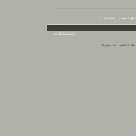
Ο
i
κατάλογοι είναι σε μο
English version
bagno Sachinidis
© Με τ