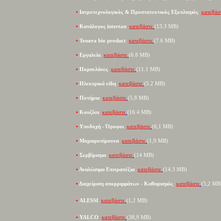
•
Ιατροτεχνολογικός & Προστατευτικός Εξοπλισμός
κατεβάσ
•
Κατάλογος intertan
κατεβάστε
(
13.3 MB
)
•
Tessera bio product
κατεβάστε
(
7.6 MB
)
•
Ε
ργαλεία
κατεβάστε
(6
.
8
MB
)
•
Πορσελάνες
κατεβάστε
(1
1.1 MB
)
•
Ηλεκτρικά είδη
κατεβάστε
(
5.2 MB
)
•
Ποτήρια
κατεβάστε
(
5,8 MB
)
•
Κουζίνα
κατεβάστε
(
16.4 MB
)
•
Υποδοχή - Όροφοι
κατεβάστε
(
6,1 MB
)
•
Μαχαιροπίρουνα
κατεβάστε
(
1,9 MB
)
•
Σερβίρισμα
κατεβάστε
(
14 MB
)
•
Αναλώσιμα
Επιτραπέζια
κατεβάστε
(1
4.3 MB
)
•
Διαχείριση απορριμμάτων - Καθαρισμός
κατεβάστε
(
5
,
2 MB
•
ALESSI
κατεβάστε
(
1,2 MB
)
•
YALCO
κατεβάστε
(
38,9 MB
)