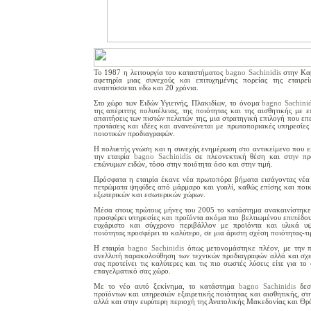
Το 1987 η λειτουργία του καταστήματος
bagno Sachinidis
στην Κα
αφετηρία μιας συνεχούς και επιτυχημένης πορείας της εταιρε
αναπτύσσεται εδω και
20
χρόνια.
Στο χώρο των Ειδών Υγιεινής, Πλακιδίων, το όνομα
bagno Sachinid
της απέριττης πολυτέλειας, της ποιότητας και της αισθητικής με επ
απαιτήσεις των πιστών πελατών της, μια στρατηγική επιλογή που επ
προτάσεις και ιδέες και ανανεώνεται με πρωτοποριακές υπηρεσίε
ποιοτικών προδιαγραφών.
Η πολυετής γνώση και η συνεχής ενημέρωση στο αντικείμενο που εμ
την εταιρία
bagno Sachinidis
σε πλεονεκτική θέση και στην πρ
επώνυμων ειδών, τόσο στην ποιότητα όσο και στην τιμή.
Πρόσφατα η εταιρία έκανε νέα πρωτοπόρα βήματα εισάγοντας νέα
πετρώματα ψηφίδες από μάρμαρο και γυαλί, καθώς επίσης και ποι
εξωτερικών και εσωτερικών χώρων.
Μέσα στους πρώτους μήνες του 2005 το κατάστημα ανακαινίστηκ
προσφέρει υπηρεσίες και προϊόντα ακόμα πιο βελτιωμένου επιπέδου
ευχάριστο και σύγχρονο περιβάλλον με προϊόντα και υλικά υψ
ποιότητας προσφέρει το καλύτερο, σε μια άριστη σχέση ποιότητας-τι
Η εταιρία
bagno
Sachinidis
όπως μετονομάστηκε πλέον, με την π
ανελλιπή παρακολούθηση των τεχνικών προδιαγραφών αλλά και σχε
σας προτείνει τις καλύτερες και τις πιο σωστές λύσεις είτε για το 
επαγελματικό σας χώρο.
Με το νέο αυτό ξεκίνημα, το κατάστημα
bagno Sachinidis
δε
προϊόντων και υπηρεσιών εξαιρετικής ποιότητας και αισθητικής, σ
αλλά και στην ευρύτερη περιοχή της Ανατολικής Μακεδονίας και Θρ