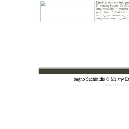
Βραβεία
στη νεολαία μα
Η εταιρία
bagno
Sachin
στην νεολαία,
η εταιρί
ρίζει τους
Καβαλιώτες 
που έχουν ιδιαίτερες ε
τους, αλλά και στις καλές
bagno Sachinidis
© Με την Επ
Δημιουργία & Φιλοξεν