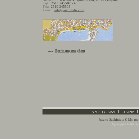
Τηλ.
:
2510 245502
-
4
Fax:
2510 245505
E-mail:
info@sachinidis.com
Βρείτε μας στο χάρτη
bagno Sachinidis
© Με την 
Δημιουργία & Φιλοξε