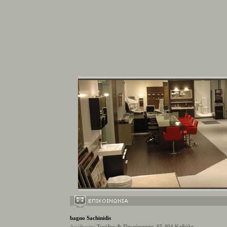
b
agno Sachinidis
Διεύθυνση:
Τενέδου & Πρωτόπαππα, 65 404
Καβάλα